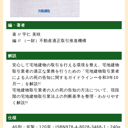
編・著者
著 // 宇仁 美咲
編 // （一財）不動産適正取引推進機構
解説
安心して宅地建物の取引を行える環境を整え、宅地建物
取引業者の適正な業務を行うための「宅地建物取引業者
による人の死の告知に関するガイドラインー令和3年10
月一」を解説!!
宅地建物取引業者の人の死の告知の方法について、現段
階の宅地建物取引業法上の判断基準を整理・わかりやす
く解説!!
仕様
A5判・並製・120頁・ISBN978-4-8028-3468-1・240g