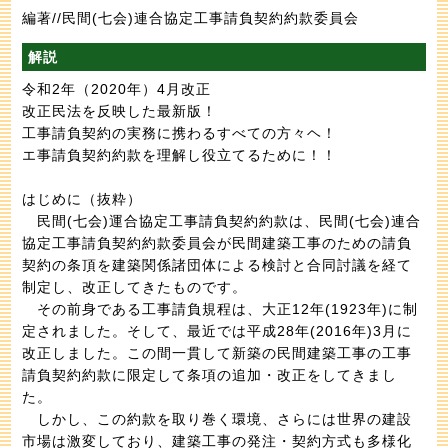
編著//民間(七会)連合協定工事請負契約約款委員会
解説
令和2年（2020年）4月改正
改正民法を反映した最新版！
工事請負契約の実務に携わるすべての方々ヘ！
エ事請負契約約款を理解し役立てるために！！
はじめに（抜粋）
民間(七会)運合協定工事請負契約約款は、民間(七会)連合
協定工事請負契約約款委員会が民間建築工事のための請負
契約の条頂を建築関係諸団体による検討と合同討議を経て
制定し、改正してきたものです。
その前身である工事請負規程は、大正12年(1923年)に制
定されました。そして、最近では平成28年(2016年)3月に
改正しました。この間一貫して新築の民間建築工事の工事
請負契約約款に限定して条項の追加・改正をしてきまし
た。
しかし、この約款を取り巻く環境、さらには世界の建設
市場は激変しており、建築工事の発注・契約方式も多様化