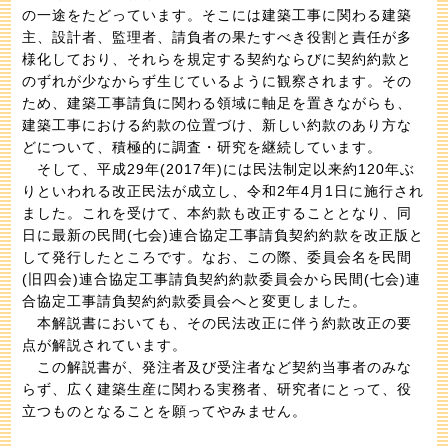
の一途をたどっています。そこには建築工事に関わる建築
主、設計者、監理者、請負者の果たすべき役割と責任が多
様化しており、それらを規定する契約ならびに契約約款と
のずれが少なからず生じているように観察されます。その
ため、建築工事請負に関わる領域に軸足を置きながらも、
建築工事における約款の位置づけ、新しい約款のあり方な
どについて、積極的に調査・研究を継続しています。
そして、平成29年(2017年)には民法制定以来約120年ぶ
りといわれる改正民法が成立し、令和2年4月1日に施行され
ました。これを受けて、本約款も改正することとなり、同
日に最新の民間(七会)連合協定工事請負契約約款を改正版と
して発行したところです。なお、この際、委員会名を民間
(旧四会)連合協定工事請負契約約款委員会から民間(七会)連
合協定工事請負契約約款委員会へと変更しました。
本解説書においても、その民法改正に伴う約款改正の要
点が解説されています。
この解説書が、発注者及び受注者など契約当事者のみな
らず、広く建築生産に関わる実務者、研究者にとって、役
立つものとなることを願ってやみません。