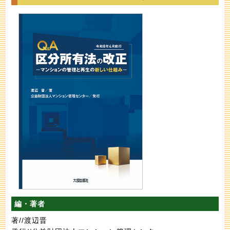
編・著者
著//渡辺晋