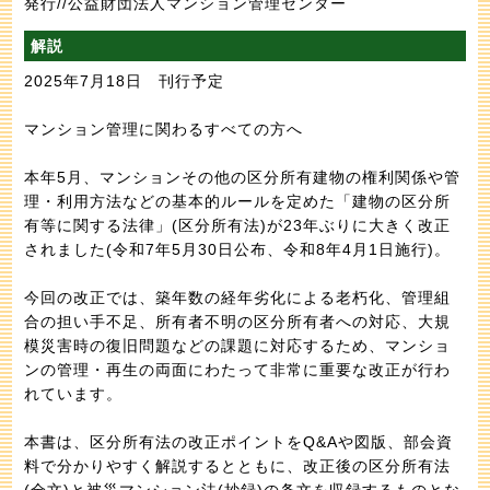
発行//公益財団法人マンション管理センター
解説
2025年7月18日 刊行予定
マンション管理に関わるすべての方へ
本年5月、マンションその他の区分所有建物の権利関係や管
理・利用方法などの基本的ルールを定めた「建物の区分所
有等に関する法律」(区分所有法)が23年ぶりに大きく改正
されました(令和7年5月30日公布、令和8年4月1日施行)。
今回の改正では、築年数の経年劣化による老朽化、管理組
合の担い手不足、所有者不明の区分所有者への対応、大規
模災害時の復旧問題などの課題に対応するため、マンショ
ンの管理・再生の両面にわたって非常に重要な改正が行わ
れています。
本書は、区分所有法の改正ポイントをQ&Aや図版、部会資
料で分かりやすく解説するとともに、改正後の区分所有法
(全文)と被災マンション法(抄録)の条文を収録するものとな