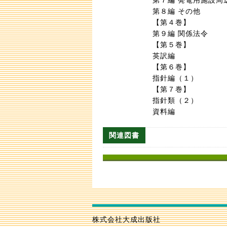
第８編 その他
【第４巻】
第９編 関係法令
【第５巻】
英訳編
【第６巻】
指針編（１）
【第７巻】
指針類（２）
資料編
関連図書
株式会社大成出版社