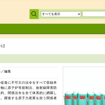
1】
会／編集
の促進に不可欠の法令をすべて収録本
を軸に原子炉等規制法、放射線障害防
条約、関係法令を全て体系的に網羅し
集。躍進する原子力産業を担う関係者