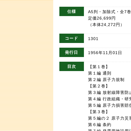
仕様
A5判・加除式・全7
定価26,699円
（本体24,272円）
コード
1301
発行日
1956年11月01日
目次
【第１巻】
第１編 通則
第２編 原子力規制
【第２巻】
第３編 放射線障害防
第４編 行政組織・研
第５編 原子力損害賠
【第３巻】
第５編の２ 原子力災
第６編 条約
第７編 発電用施設周