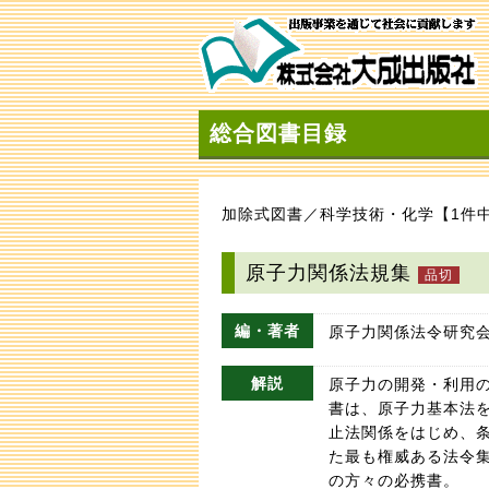
総合図書目録
加除式図書／科学技術・化学【1件中
原子力関係法規集
編・著者
原子力関係法令研究
解説
原子力の開発・利用
書は、原子力基本法
止法関係をはじめ、
た最も権威ある法令
の方々の必携書。