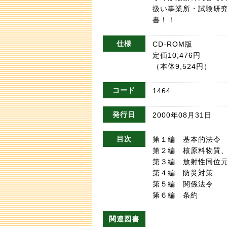
扱い事業所・試験研
書！！
仕様
CD-ROM版
定価10,476円
（本体9,524円）
コード
1464
発行日
2000年08月31日
目次
第１編 基本的法令
第２編 核原料物質
第３編 放射性同位
第４編 防災対策
第５編 関係法令
第６編 条約
関連図書