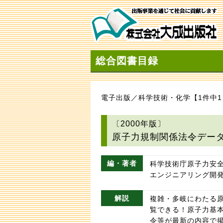
総合図書目録
電子出版／科学技術・化学【1件中1
〔2000年版〕
原子力規制関係法令デー
編・著者
科学技術庁原子力安全
エンジニアリング開発
解説
複雑・多岐にわたる
覧できる！原子力基
令等が最新の内容で