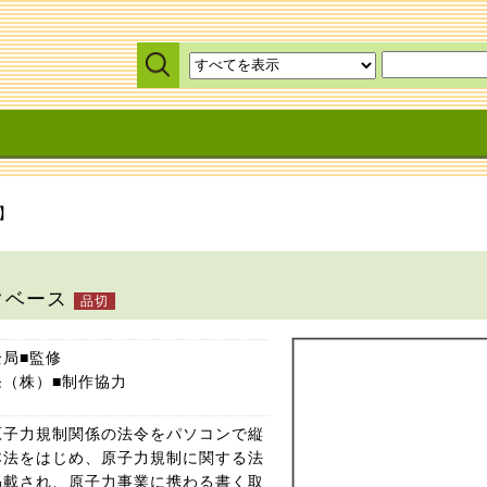
】
タベース
局■監修
（株）■制作協力
原子力規制関係の法令をパソコンで縦
本法をはじめ、原子力規制に関する法
掲載され、原子力事業に携わる書く取