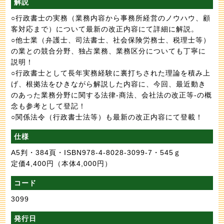
解説
○行政書士の実務（業務内容から事務所経営のノウハウ、顧
客対応まで）について最新の改正内容にて詳細に解説。
○他士業（弁護士、司法書士、社会保険労務士、税理士等）
の業との競合分野、独占業務、業務区分についても丁寧に
説明！
○行政書士として長年実務経験に裏打ちされた理論を積み上
げ、根拠法をひきながら解説した内容に、今回、最近動き
のあった業務分野に関する法律-商法、会社法の改正等-の概
念も参考として登記！
○関係法令（行政書士法等）も最新の改正内容にて登載！
仕様
A5判・384頁・ISBN978-4-8028-3099-7・545ｇ
定価4,400円
（本体4,000円）
コード
3099
発行日