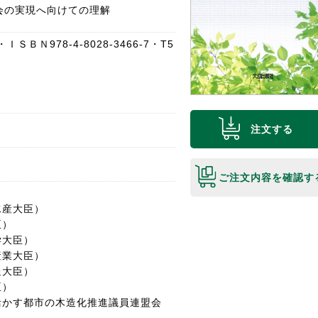
会の実現へ向けての理解
ＳＢＮ978-4-8028-3466-7・T5
注文する
ご注文内容を確認す
産大臣）
臣）
大臣）
業大臣）
大臣）
臣）
かす都市の木造化推進議員連盟会