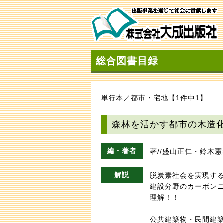
総合図書目録
単行本／都市・宅地【1件中1】
森林を活かす都市の木造
編・著者
著//盛山正仁・鈴木憲
解説
脱炭素社会を実現す
建設分野のカーボン
理解！！
公共建築物・民間建築