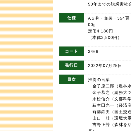
50年までの脱炭素社
仕様
A５判・並製・354頁・Ｉ
00g
定価4,180円
（本体3,800円）
コード
3466
発行日
2022年07月25日
目次
推薦の言葉
金子原二郎（農林水
金子恭之（総務大
末松信介（文部科学
萩生田光一（経済産
斉藤鉄夫（国土交通
山口 壯（環境大
吉野正芳（森林を活
長）