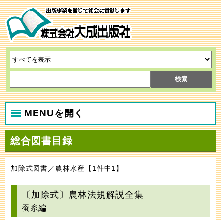
MENUを開く
総合図書目録
加除式図書／農林水産【1件中1】
〔加除式〕農林法規解説全集
蚕糸編