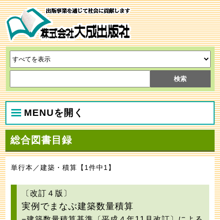
MENUを開く
総合図書目録
単行本／建築・積算【1件中1】
〔改訂４版〕
実例でまなぶ建築数量積算
−建築数量積算基準〔平成４年11月改訂〕による