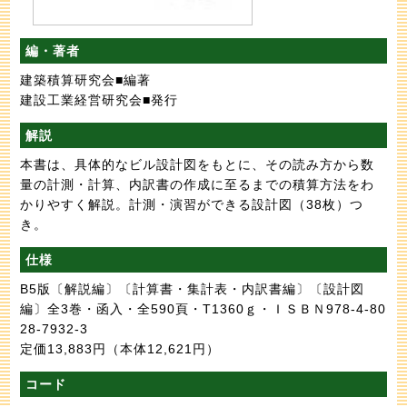
編・著者
建築積算研究会■編著
建設工業経営研究会■発行
解説
本書は、具体的なビル設計図をもとに、その読み方から数
量の計測・計算、内訳書の作成に至るまでの積算方法をわ
かりやすく解説。計測・演習ができる設計図（38枚）つ
き。
仕様
B5版〔解説編〕〔計算書・集計表・内訳書編〕〔設計図
編〕全3巻・函入・全590頁・T1360ｇ・ＩＳＢＮ978-4-80
28-7932-3
定価13,883円
（本体12,621円）
コード