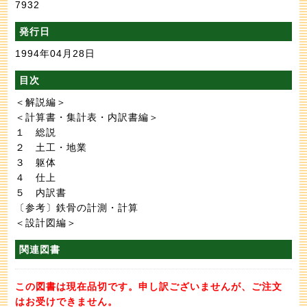
7932
発行日
1994年04月28日
目次
＜解説編＞
＜計算書・集計表・内訳書編＞
１ 総説
２ 土工・地業
３ 躯体
４ 仕上
５ 内訳書
〔参考〕鉄骨の計測・計算
＜設計図編＞
関連図書
この図書は現在品切です。申し訳ございませんが、ご注文
はお受けできません。