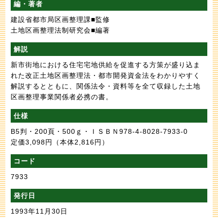
編・著者
建設省都市局区画整理課■監修
土地区画整理法制研究会■編著
解説
新市街地における住宅宅地供給を促進する方策が盛り込ま
れた改正土地区画整理法・都市開発資金法をわかりやすく
解説するとともに、関係法令・資料等を全て収録した土地
区画整理事業関係者必携の書。
仕様
B5判・200頁・500ｇ・ＩＳＢＮ978-4-8028-7933-0
定価3,098円
（本体2,816円）
コード
7933
発行日
1993年11月30日