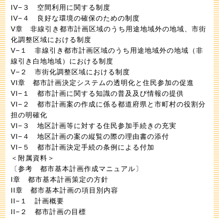
IV−３ 空間利用に関する制度
IV−４ 良好な環境の確保のための制度
V章 非線引き都市計画区域のうち用途地域外の地域、市街
化調整区域における制度
V−１ 非線引き都市計画区域のうち用途地域外の地域（非
線引き白地地域）における制度
V−２ 市街化調整区域における制度
VI章 都市計画決定システムの透明化と住民参加の促進
VI−１ 都市計画に関する知識の普及及び情報の提供
VI−２ 都市計画案の作成に係る都道府県と市町村の役割分
担の明確化
VI−３ 地区計画等に対する住民参加手続きの充実
VI−４ 地区計画の案の縦覧の際の理由書の添付
VI−５ 都市計画決定手続の条例による付加
＜附属資料＞
〔参考 都市基本計画作成マニュアル〕
I章 都市基本計画策定の方針
II章 都市基本計画の項目別内容
II−１ 計画概要
II−２ 都市計画の目標