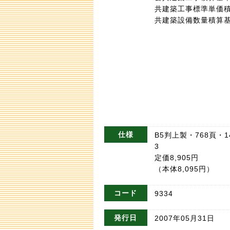
共建築工事標準単価
共建築設備数量積算
仕様
B5判上製・768頁・14
3
定価8,905円
（本体8,095円）
コード
9334
発行日
2007年05月31日