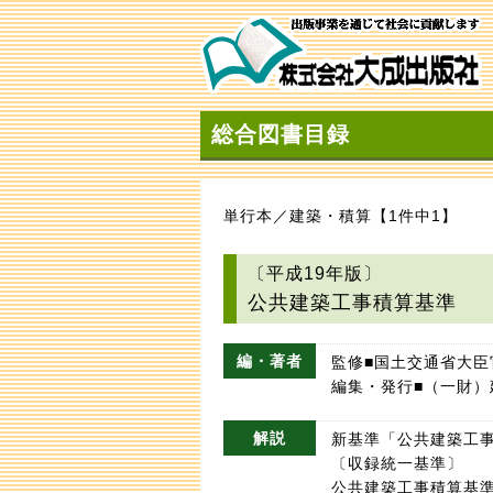
総合図書目録
単行本／建築・積算【1件中1】
〔平成19年版〕
公共建築工事積算基準
編・著者
監修■国土交通省大臣
編集・発行■（一財
解説
新基準「公共建築工
〔収録統一基準〕
公共建築工事積算基