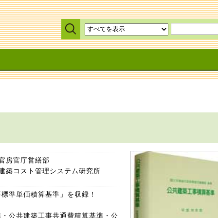
官房官庁営繕部
）建築コスト管理システム研究所
事標準単価積算基準」を収録！
準・公共建築工事共通費積算基準・公