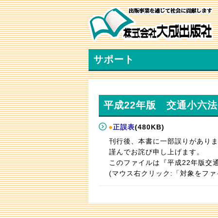
サポート
平成22年版 交通小六法
●
正誤表
(480KB)
刊行後、本書に一部誤りがあり
謹んでお詫び申し上げます。
このファイルは『平成22年版交
(マウス右クリック:「対象をファイ